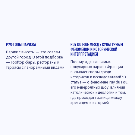
РУФТОПЫ ПАРИЖА
PUY DU FOU: МЕЖДУ КУЛЬТУРНЫМ
ФЕНОМЕНОМ И ИСТОРИЧЕСКОЙ
Париж с высоты — это совсем
ИНТЕРПРЕТАЦИЕЙ
другой город. В этой подборке
Почему один из самых
— rooftop-бары, рестораны и
популярных парков Франции
террасы с панорамными видами
вызывает споры среди
историков и исследователей? В
статье — о феномене Puy du Fou,
его невероятных шоу, влиянии
католической идеологии и том,
где проходит граница между
зрелищем и историей