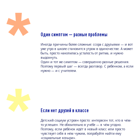
*
Один симптом — разные проблемы
Иногда причины более сложные: ссора с друзьями — и вот
уже утро в школе становится утром в одиночестве. А может
быть, просто накопилась усталость от ритма, и нужно
выдохнуть.
Один и тот же симптом — совершенно разные решения.
Поэтому первый шаг — всегда разговор. С ребёнком, а если
нужно — и с учителем.
*
Если нет друзей в классе
Детский социум устроен просто: интересен тот, кто в чём-
то успешен. Не обязательно в учёбе — в чём угодно.
Поэтому, если ребёнок идёт в новый класс или просто
чувствует себя в нём чужим, попробуйте найти ему
«социальные козыри».