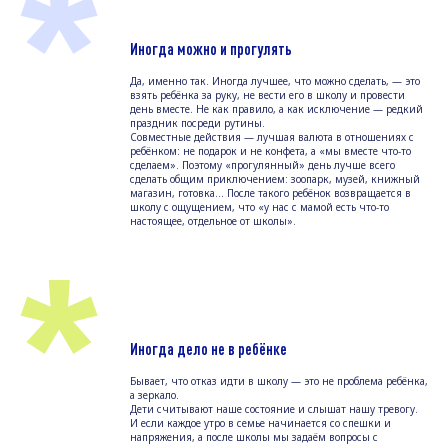
*
Иногда можно и прогулять
Да, именно так. Иногда лучшее, что можно сделать, — это
взять ребёнка за руку, не вести его в школу и провести
день вместе. Не как правило, а как исключение — редкий
праздник посреди рутины.
Совместные действия — лучшая валюта в отношениях с
ребёнком: не подарок и не конфета, а «мы вместе что-то
сделаем». Поэтому «прогулянный» день лучше всего
сделать общим приключением: зоопарк, музей, книжный
магазин, готовка… После такого ребёнок возвращается в
школу с ощущением, что «у нас с мамой есть что-то
настоящее, отдельное от школы».
*
Иногда дело не в ребёнке
Бывает, что отказ идти в школу — это не проблема ребёнка,
а зеркало.
Дети считывают наше состояние и слышат нашу тревогу.
И если каждое утро в семье начинается со спешки и
напряжения, а после школы мы задаём вопросы с