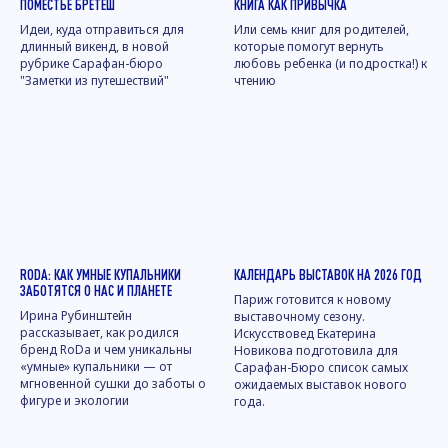
ПОМЕСТЬЕ БРЕТЕШ
КНИГА КАК ПРИВЫЧКА
Идеи, куда отправиться для
Или семь книг для родителей,
длинный викенд, в новой
которые помогут вернуть
рубрике Сарафан-бюро
любовь ребенка (и подростка!) к
"Заметки из путешествий"
чтению
RODA: КАК УМНЫЕ КУПАЛЬНИКИ
КАЛЕНДАРЬ ВЫСТАВОК НА 2026 ГОД
ЗАБОТЯТСЯ О НАС И ПЛАНЕТЕ
Париж готовится к новому
Ирина Рубинштейн
выставочному сезону.
рассказывает, как родился
Искусствовед Екатерина
бренд RoDa и чем уникальны
Новикова подготовила для
«умные» купальники — от
Сарафан-Бюро список самых
мгновенной сушки до заботы о
ожидаемых выставок нового
фигуре и экологии
года.