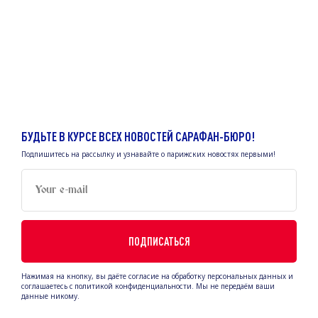
INSTAGRAM
FACEBOOK
MENTIONS LÉGALES
БУДЬТЕ В КУРСЕ ВСЕХ НОВОСТЕЙ САРАФАН-БЮРО!
POLITIQUE DE CONFIDENTIALITÉ
Подпишитесь на рассылку и узнавайте о парижских новостях первыми!
FOR BUSINESSES AND EXPERTS
Your e-mail
© 2021 Sarafan-buro.
Все права защищены.
Сайт разработан:
rakhimova.pro
ПОДПИСАТЬСЯ
Вернуться наверх
Нажимая на кнопку, вы даёте согласие на обработку персональных данных и
соглашаетесь c политикой конфиденциальности. Мы не передаём ваши
данные никому.