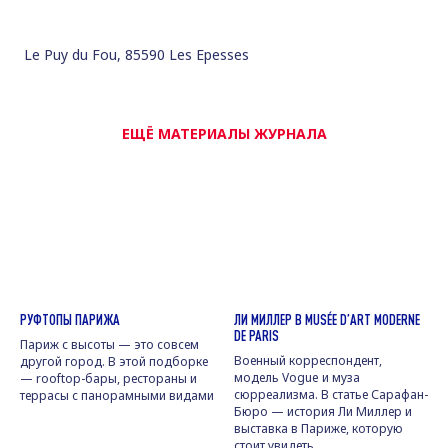
Le Puy du Fou, 85590 Les Epesses
ЕЩЁ МАТЕРИАЛЫ ЖУРНАЛА
РУФТОПЫ ПАРИЖА
ЛИ МИЛЛЕР В MUSÉE D’ART MODERNE
DE PARIS
Париж с высоты — это совсем
Военный корреспондент,
другой город. В этой подборке
модель Vogue и муза
— rooftop-бары, рестораны и
сюрреализма. В статье Сарафан-
террасы с панорамными видами
Бюро — история Ли Миллер и
выставка в Париже, которую
стоит увидеть