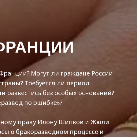
ФРАНЦИИ
 Франции? Могут ли граждане России
страны? Требуется ли период
и развестись без особых оснований?
«развод по ошибке»?
йному праву Илону Шипков и Жюли
осы о бракоразводном процессе и