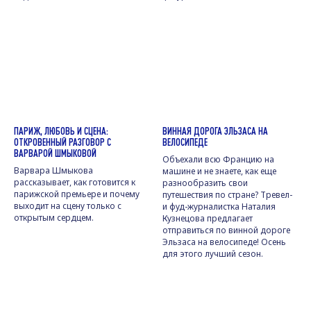
ПАРИЖ, ЛЮБОВЬ И СЦЕНА:
ВИННАЯ ДОРОГА ЭЛЬЗАСА НА
ОТКРОВЕННЫЙ РАЗГОВОР С
ВЕЛОСИПЕДЕ
ВАРВАРОЙ ШМЫКОВОЙ
Объехали всю Францию на
Варвара Шмыкова
машине и не знаете, как еще
рассказывает, как готовится к
разнообразить свои
парижской премьере и почему
путешествия по стране? Тревел-
выходит на сцену только с
и фуд-журналистка Наталия
открытым сердцем.
Кузнецова предлагает
отправиться по винной дороге
Эльзаса на велосипеде! Осень
для этого лучший сезон.