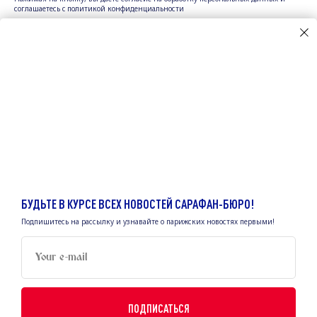
соглашаетесь c политикой конфиденциальности
INSTAGRAM
FACEBOOK
MENTIONS LÉGALES
БУДЬТЕ В КУРСЕ ВСЕХ НОВОСТЕЙ САРАФАН-БЮРО!
POLITIQUE DE CONFIDENTIALITÉ
Подпишитесь на рассылку и узнавайте о парижских новостях первыми!
FOR BUSINESSES AND EXPERTS
Your e-mail
© 2021 Sarafan-buro.
Все права защищены.
Сайт разработан:
rakhimova.pro
ПОДПИСАТЬСЯ
Вернуться наверх