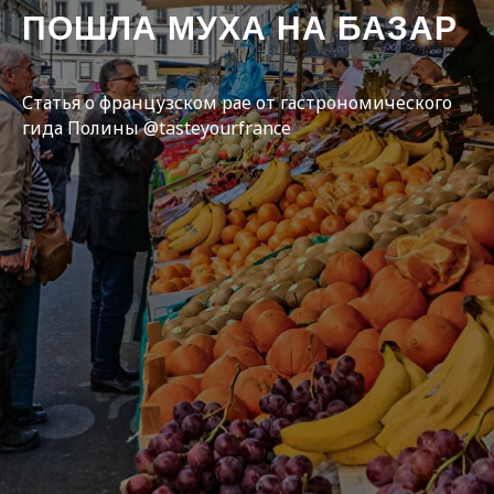
ПОШЛА МУХА НА БАЗАР
Статья о французском рае от гастрономического
гида Полины @tasteyourfrance