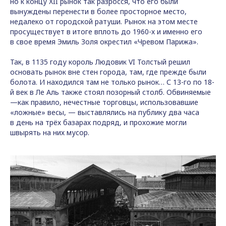
но к концу XII рынок так разросся, что его были
вынуждены перенести в более просторное место,
недалеко от городской ратуши. Рынок на этом месте
просуществует в итоге вплоть до 1960-х и именно его
в свое время Эмиль Золя окрестил «Чревом Парижа».
Так, в 1135 году король Людовик VI Толстый решил
основать рынок вне стен города, там, где прежде были
болота. И находился там не только рынок… С 13-го по 18-
й век в Ле Аль также стоял позорный столб. Обвиняемые
—как правило, нечестные торговцы, использовавшие
«ложные» весы, — выставлялись на публику два часа
в день на трёх базарах подряд, и прохожие могли
швырять на них мусор.