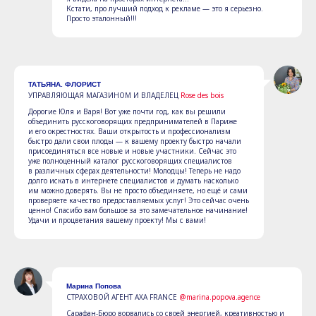
Кстати, про лучший подход к рекламе — это я серьезно.
Просто эталонный!!!
ТАТЬЯНА. ФЛОРИСТ
УПРАВЛЯЮЩАЯ МАГАЗИНОМ И ВЛАДЕЛЕЦ
Rose des bois
Дорогие Юля и Варя! Вот уже почти год, как вы решили
объединить русскоговорящих предпринимателей в Париже
и его окрестностях. Ваши открытость и профессионализм
быстро дали свои плоды — к вашему проекту быстро начали
присоединяться все новые и новые участники. Сейчас это
уже полноценный каталог русскоговорящих специалистов
в различных сферах деятельности! Молодцы! Теперь не надо
долго искать в интернете специалистов и думать насколько
им можно доверять. Вы не просто объединяете, но ещё и сами
проверяете качество предоставляемых услуг! Это сейчас очень
ценно! Спасибо вам большое за это замечательное начинание!
Удачи и процветания вашему проекту! Мы с вами!
Марина Попова
СТРАХОВОЙ АГЕНТ AXA FRANCE
@marina.popova.agence
Сарафан-Бюро ворвались со своей энергией, креативностью и