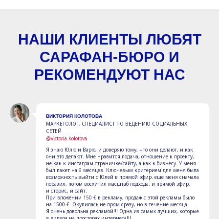
НАШИ КЛИЕНТЫ ЛЮБЯТ
САРАФАН-БЮРО И
РЕКОМЕНДУЮТ НАС
ВИКТОРИЯ КОЛОТОВА
МАРКЕТОЛОГ, СПЕЦИАЛИСТ ПО ВЕДЕНИЮ СОЦИАЛЬНЫХ
СЕТЕЙ
@victoria.kolotova
Я знаю Юлю и Варю, и доверяю тому, что они делают, и как
они это делают. Мне нравится подача, отношение к проекту,
не как к инстаграм страничке/сайту, а как к бизнесу. У меня
был пакет на 6 месяцев. Ключевым критерием для меня была
возможность выйти с Юлей в прямой эфир. еще меня сначала
поразил, потом восхитил масштаб подхода: и прямой эфир,
и сторис, и сайт.
При вложении 150 € в рекламу, продаж с этой рекламы было
на 1500 €. Окупилась не прям сразу, но в течение месяца
Я очень довольна рекламой!!! Одна из самых лучших, которые
я видела на просторах интернета!!!